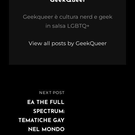
GeekQueer
Geekqueer è cultura nerd e geek
in salsa LGBTQ+
View all posts by GeekQueer
Navigazione
NEXT POST
NEXT
articoli
POST
EA THE FULL
SPECTRUM:
TEMATICHE GAY
NEL MONDO