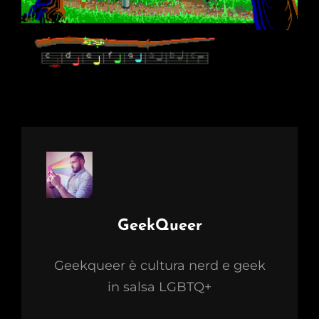
Author:
GeekQueer
Geekqueer è cultura nerd e geek
in salsa LGBTQ+