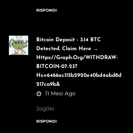
RISPONDI
Bitcoin Deposit - 3.14 BTC
Detected. Claim Here →
Https://graph.org/WITHDRAW-
BITCOIN-07-23?
Hs=6466ec115b2920e40bd4abd8d
217ca9b&
says:
11 Mesi Ago
2og0ei
RISPONDI