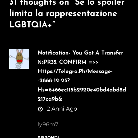
31 thoughts on “
Se lo spoiler
limita la rappresentazione
LGBTQIA+
”
Notification- You Got A Transfer
№PR35. CONFIRM =>>
Https://telegra.ph/Message-
-2868-12-25?
Hs=6466ec115b2920e40bd4abd8d
217ca9b&
says:
2 Anni Ago
ly96m7
RISPONDI