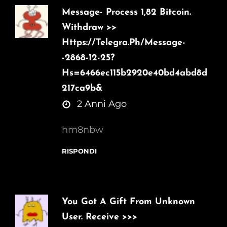
Message- Process 1,82 Bitcoin.
Withdraw >>
Https://telegra.ph/Message-
-2868-12-25?
Hs=6466ec115b2920e40bd4abd8d
217ca9b&
says:
2 Anni Ago
hm8nbw
RISPONDI
You Got A Gift From Unknown
User. Receive >>>