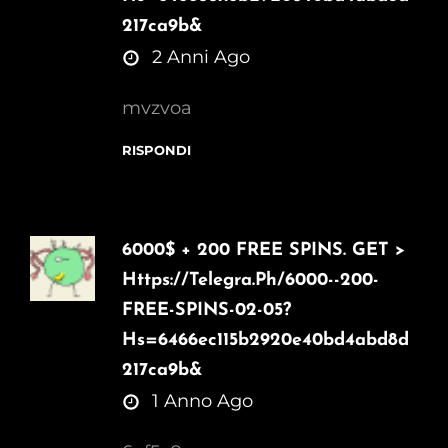
217ca9b&
says:
2 Anni Ago
mvzvoa
RISPONDI
6000$ + 200 FREE SPINS. GET >
Https://telegra.ph/6000--200-
FREE-SPINS-02-05?
Hs=6466ec115b2920e40bd4abd8d
217ca9b&
says:
1 Anno Ago