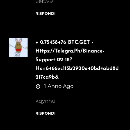
6ef5v9
RISPONDI
+ 0.75458476 BTC.GET -
Https://telegra.ph/Binance-
Support-02-18?
Hs=6466ec115b2920e40bd4abd8d
217ca9b&
says:
1 Anno Ago
kqynhu
RISPONDI