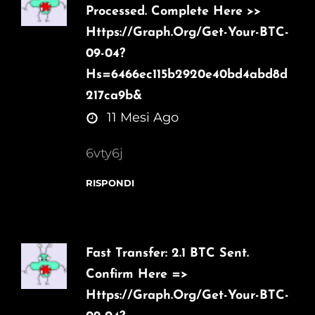
Processed. Complete Here >>
Https://graph.org/Get-Your-BTC-
09-04?
Hs=6466ec115b2920e40bd4abd8d
217ca9b&
says:
11 Mesi Ago
6vty6j
RISPONDI
Fast Transfer: 2.1 BTC Sent.
Confirm Here =>
Https://graph.org/Get-Your-BTC-