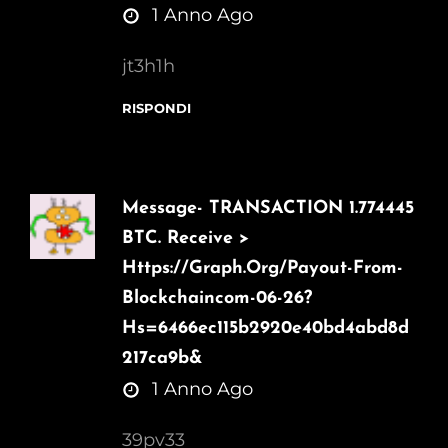
says:
1 Anno Ago
jt3h1h
RISPONDI
Message- TRANSACTION 1.774445
BTC. Receive >
Https://graph.org/Payout-From-
Blockchaincom-06-26?
Hs=6466ec115b2920e40bd4abd8d
217ca9b&
says:
1 Anno Ago
39pv33