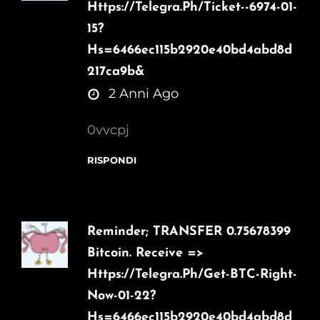
Https://telegra.ph/Ticket--6974-01-
15?
Hs=6466ec115b2920e40bd4abd8d
217ca9b&
says:
2 Anni Ago
0vvcpj
RISPONDI
Reminder; TRANSFER 0.75678399
Bitcoin. Receive =>
Https://telegra.ph/Get-BTC-Right-
Now-01-22?
Hs=6466ec115b2920e40bd4abd8d