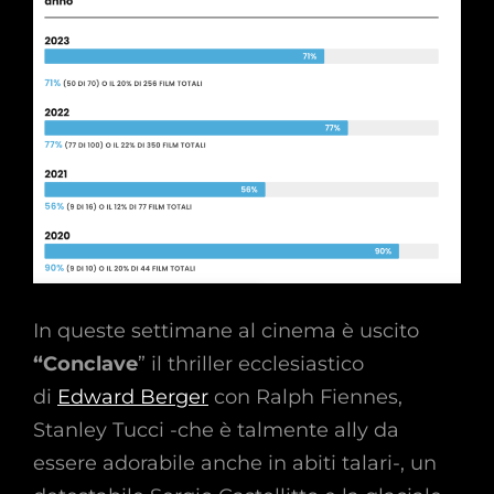
In queste settimane al cinema è uscito
“Conclave
” il thriller ecclesiastico
di
Edward Berger
con Ralph Fiennes,
Stanley Tucci -che è talmente ally da
essere adorabile anche in abiti talari-, un