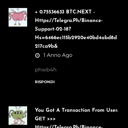
+ 0.75536633 BTC.NEXT -
Https://telegra.ph/Binance-
Support-02-18?
Hs=6466ec115b2920e40bd4abd8d
217ca9b&
says:
1 Anno Ago
phwb4h
RISPONDI
You Got A Transaction From User.
GЕТ >>>
Https://telegra.ph/Binance-