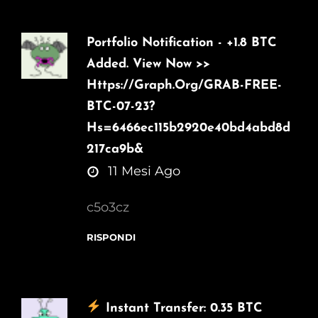
Portfolio Notification - +1.8 BTC
Added. View Now >>
Https://graph.org/GRAB-FREE-
BTC-07-23?
Hs=6466ec115b2920e40bd4abd8d
217ca9b&
says:
11 Mesi Ago
c5o3cz
RISPONDI
Instant Transfer: 0.35 BTC