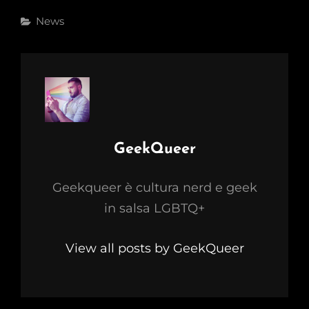
Categories
News
Author:
GeekQueer
Geekqueer è cultura nerd e geek
in salsa LGBTQ+
View all posts by GeekQueer