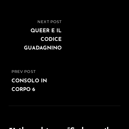
Navigazione
NEXT POST
NEXT
articoli
POST
QUEER E IL
CODICE
GUADAGNINO
PREV POST
PREVIOUS
POST
CONSOLO IN
CORPO 6