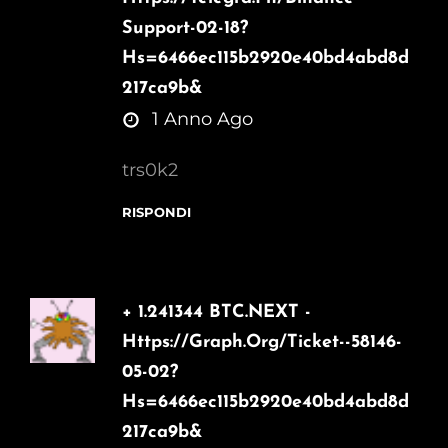
Support-02-18?
Hs=6466ec115b2920e40bd4abd8d
217ca9b&
says:
1 Anno Ago
trs0k2
RISPONDI
+ 1.241344 BTC.NEXT -
Https://graph.org/Ticket--58146-
05-02?
Hs=6466ec115b2920e40bd4abd8d
217ca9b&