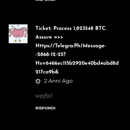
Ticket; Process 1,823548 BTC.
Assure =>>
Https://telegra.ph/Message-
-2868-12-25?
Hs=6466ec115b2920e40bd4abd8d
217ca9b&
says:
2 Anni Ago
wpj5s1
RISPONDI