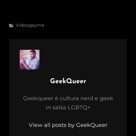
Categories
Videogayme
Author:
GeekQueer
Geekqueer è cultura nerd e geek
in salsa LGBTQ+
View all posts by GeekQueer