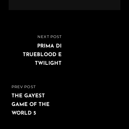
Navigazione
NEXT POST
NEXT
articoli
POST
PRIMA DI
TRUEBLOOD E
TWILIGHT
PREV POST
PREVIOUS
POST
THE GAYEST
GAME OF THE
WORLD 5