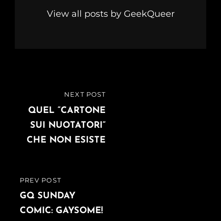
View all posts by GeekQueer
Navigazione
NEXT POST
NEXT
articoli
POST
QUEL “CARTONE
SUI NUOTATORI”
CHE NON ESISTE
PREV POST
PREVIOUS
POST
GQ SUNDAY
COMIC: GAYSOME!