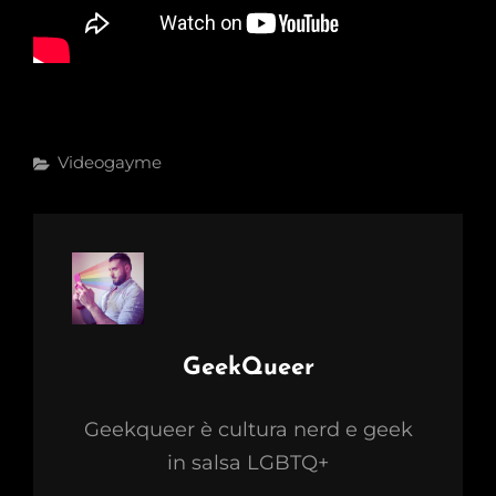
Categories
Videogayme
Author:
GeekQueer
Geekqueer è cultura nerd e geek
in salsa LGBTQ+