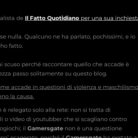
alista de
Il Fatto Quotidiano
per una sua inchiest
se nulla. Qualcuno ne ha parlato, pochissimi, e io
ho fatto.
i scuso perché raccontare quello che accade è
hezza passo solitamente su questo blog.
come accade in questioni di violenza e maschilismo
meno la causa.
è relegato solo alla rete: non si tratta di
li o video di youtubber che si scagliano contro
giochi; il
Gamersgate
non è una questione
 po’ esagerato, perché il
Gamersgate
ha portato a