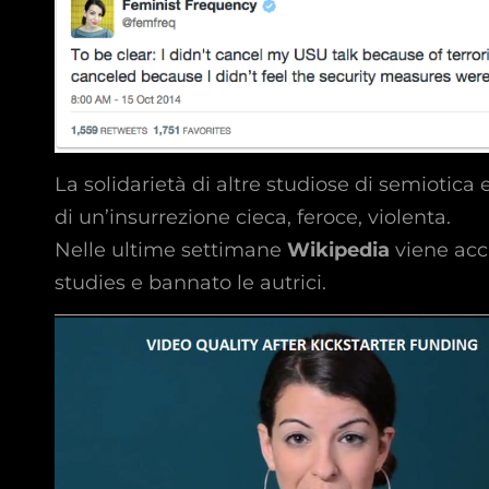
La solidarietà di altre studiose di semiotica
di un’insurrezione cieca, feroce, violenta.
Nelle ultime settimane
Wikipedia
viene acc
studies e bannato le autrici.