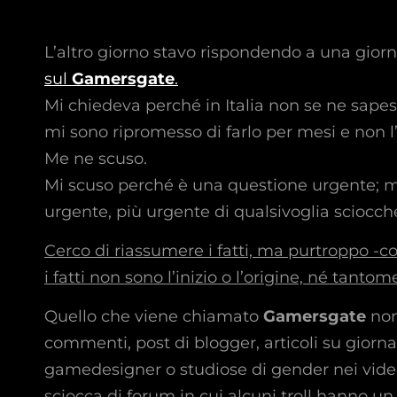
L’altro giorno stavo rispondendo a una giorn
sul
Gamersgate
.
Mi chiedeva perché in Italia non se ne sapes
mi sono ripromesso di farlo per mesi e non l’
Me ne scuso.
Mi scuso perché è una questione urgente; m
urgente, più urgente di qualsivoglia sciocc
Cerco di riassumere i fatti, ma purtroppo -
i fatti non sono l’inizio o l’origine, né tanto
Quello che viene chiamato
Gamersgate
non 
commenti, post di blogger, articoli su giorna
gamedesigner o studiose di gender nei video
sciocca di forum in cui alcuni troll hanno un