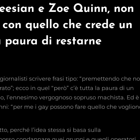
eesian e Zoe Quinn, non
 con quello che crede un
a paura di restarne
giornalisti scrivere frasi tipo: “premettendo che n
ato”; ecco in quel “però” c’è tutta la paura di un
orio, l’ennesimo vergognoso sopruso machista. Ed è 
ni: “per me i gay possono fare quello che voglion
, perché l’idea stessa si basa sulla
posso condannare quei gruppi e quegli operatori