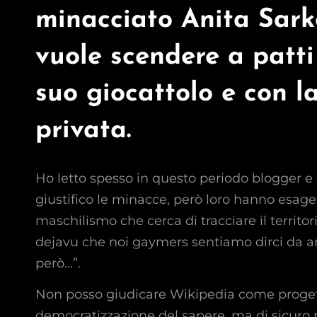
minacciato Anita Sark
vuole scendere a patti
suo giocattolo e con l
privata.
Ho letto spesso in questo periodo blogger e 
giustifico le minacce, però loro hanno esager
maschilismo che cerca di tracciare il territ
dejavu che noi gaymers sentiamo dirci da an
però…”.
Non posso giudicare Wikipedia come progetto
democratizzazione del sapere, ma di sicuro 