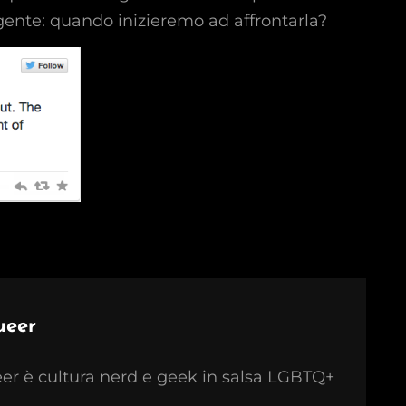
gente: quando inizieremo ad affrontarla?
ueer
r è cultura nerd e geek in salsa LGBTQ+